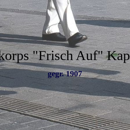
orps "Frisch Auf" Kape
gegr. 1907