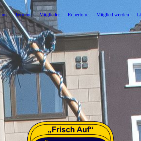
 uns
Termine
Mitglieder
Repertoire
Mitglied werden
L