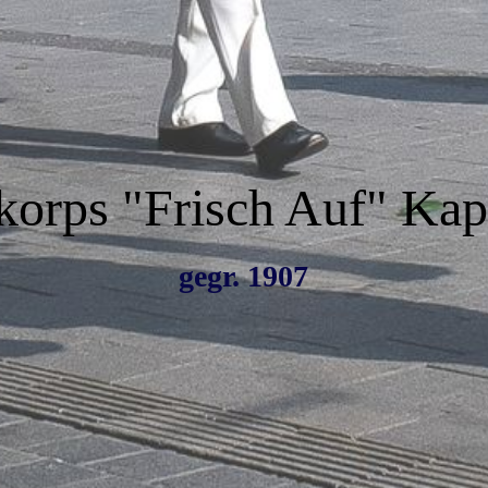
orps "Frisch Auf" Kape
gegr. 1907