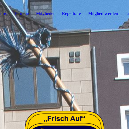
 uns
Termine
Mitglieder
Repertoire
Mitglied werden
L